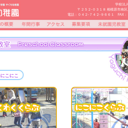
学校法
〒２５２-０３１８ 相模原市南区
電話：０４２-７４２-９６６１ FAX：
＆にこにこ