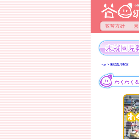
top
> 未就園児教室
わくわく