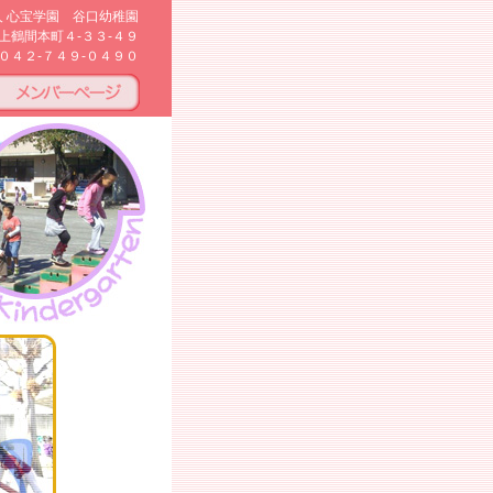
人 心宝学園 谷口幼稚園
上鶴間本町４-３３-４９
０４２-７４９-０４９０