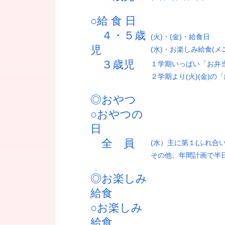
○給 食 日
４・５歳
(火)・(金)・給食日
児
(水)・お楽しみ給食(
３歳児
１学期いっぱい「お弁当
２学期より(火)(金)
◎おやつ
○おやつの
日
全 員
(水）主に第１(ふれ合
その他、年間計画で半
◎お楽しみ
給食
○お楽しみ
給食