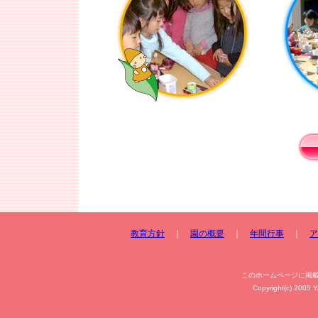
教育方針
｜
園の概要
｜
年間行事
｜
ア
このホームページに掲
Copyright(c) 2005 Y