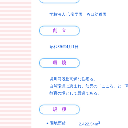
学校法人 心宝学園 谷口幼稚園
創 立
昭和39年4月1日
環 境
境川河段丘高燥な住宅地。
自然環境に恵まれ、幼児の「こころ」と「
教育の場として最適である。
規 模
2
● 園地面積
2,422.54m