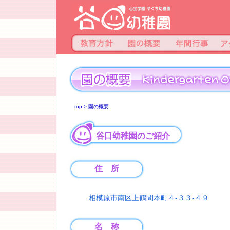
top
> 園の概要
谷口幼稚園のご紹介
住 所
相模原市南区上鶴間本町４-３３-４９
名 称