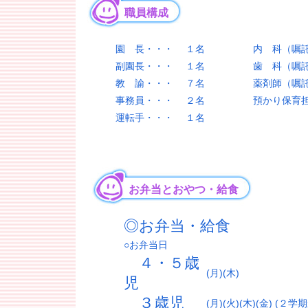
職員構成
園 長・・・
１名
内 科（嘱
副園長・・・
１名
歯 科（嘱
教 諭・・・
７名
薬剤師（嘱
事務員・・・
２名
預かり保育
運転手・・・
１名
お弁当とおやつ・給食
◎お弁当・給食
○お弁当日
４・５歳
(月)(木)
児
３歳児
(月)(火)(木)(金) (２