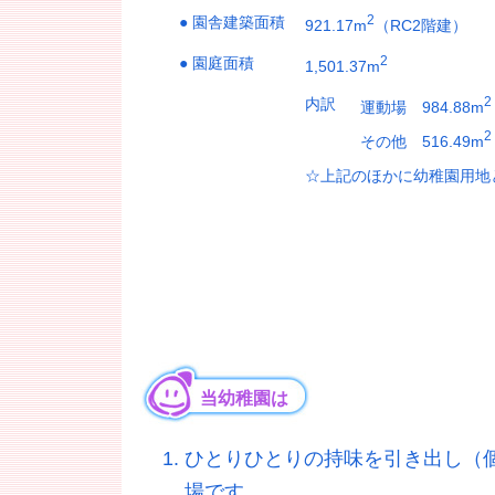
2
● 園舎建築面積
921.17m
（RC2階建）
2
● 園庭面積
1,501.37m
2
内訳
運動場 984.88m
2
その他 516.49m
☆上記のほかに幼稚園用地とし
当幼稚園は
ひとりひとりの持味を引き出し（
場です。